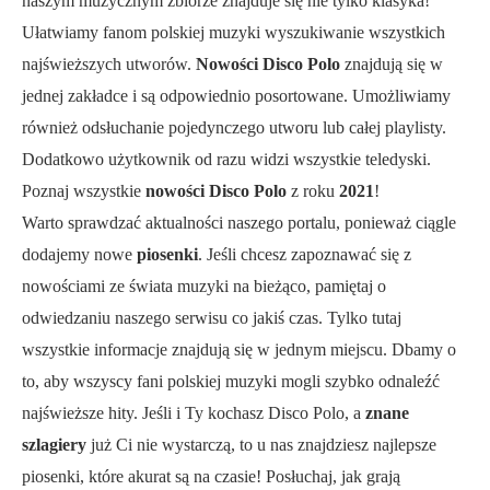
naszym muzycznym zbiorze znajduje się nie tylko klasyka!
Ułatwiamy fanom polskiej muzyki wyszukiwanie wszystkich
najświeższych utworów.
Nowości Disco Polo
znajdują się w
jednej zakładce i są odpowiednio posortowane. Umożliwiamy
również odsłuchanie pojedynczego utworu lub całej playlisty.
Dodatkowo użytkownik od razu widzi wszystkie teledyski.
Poznaj wszystkie
nowości Disco Polo
z roku
2021
!
Warto sprawdzać aktualności naszego portalu, ponieważ ciągle
dodajemy nowe
piosenki
. Jeśli chcesz zapoznawać się z
nowościami ze świata muzyki na bieżąco, pamiętaj o
odwiedzaniu naszego serwisu co jakiś czas. Tylko tutaj
wszystkie informacje znajdują się w jednym miejscu. Dbamy o
to, aby wszyscy fani polskiej muzyki mogli szybko odnaleźć
najświeższe hity. Jeśli i Ty kochasz Disco Polo, a
znane
szlagiery
już Ci nie wystarczą, to u nas znajdziesz najlepsze
piosenki, które akurat są na czasie! Posłuchaj, jak grają