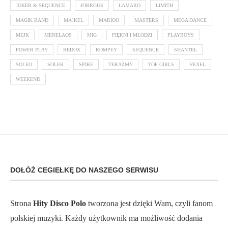
JOKER & SEQUENCE
JORRGUS
LAMARO
LIMITH
MAGIK BAND
MAJKEL
MARIOO
MASTERS
MEGA DANCE
MEJK
MENELAOS
MIG
PIĘKNI I MŁODZI
PLAYBOYS
POWER PLAY
REDOX
ROMPEY
SEQUENCE
SHANTEL
SOLEO
SOLER
SPIKE
TERAZMY
TOP GIRLS
VEXEL
WEEKEND
DOŁÓŻ CEGIEŁKĘ DO NASZEGO SERWISU
Strona
Hity Disco Polo
tworzona jest dzięki Wam, czyli fanom
polskiej muzyki. Każdy użytkownik ma możliwość dodania