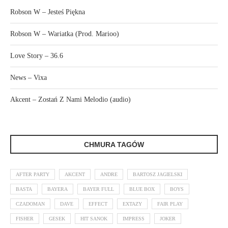
Robson W – Jesteś Piękna
Robson W – Wariatka (Prod. Marioo)
Love Story – 36.6
News – Vixa
Akcent – Zostań Z Nami Melodio (audio)
CHMURA TAGÓW
AFTER PARTY
AKCENT
ANDRE
BARTOSZ JAGIELSKI
BASTA
BAYERA
BAYER FULL
BLUE BOX
BOYS
CZADOMAN
DAVE
EFFECT
EXTAZY
FAIR PLAY
FISHER
GESEK
HIT SANOK
IMPRESS
JOKER