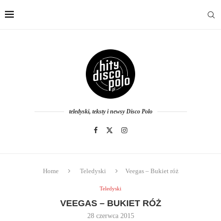
teledyski, teksty i newsy Disco Polo
Home
Teledyski
Veegas – Bukiet róż
Teledyski
VEEGAS – BUKIET RÓŻ
28 czerwca 2015