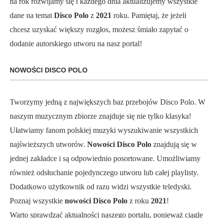
na rok rozwijamy się i każdego dnia aktualizujemy wszystkie
dane na temat
Disco Polo
z
2021
roku. Pamiętaj, że jeżeli
chcesz uzyskać większy rozgłos, możesz śmiało zapytać o
dodanie autorskiego utworu na nasz portal!
NOWOŚCI DISCO POLO
Tworzymy jedną z największych baz przebojów Disco Polo. W
naszym muzycznym zbiorze znajduje się nie tylko klasyka!
Ułatwiamy fanom polskiej muzyki wyszukiwanie wszystkich
najświeższych utworów.
Nowości Disco Polo
znajdują się w
jednej zakładce i są odpowiednio posortowane. Umożliwiamy
również odsłuchanie pojedynczego utworu lub całej playlisty.
Dodatkowo użytkownik od razu widzi wszystkie teledyski.
Poznaj wszystkie
nowości Disco Polo
z roku
2021
!
Warto sprawdzać aktualności naszego portalu, ponieważ ciągle