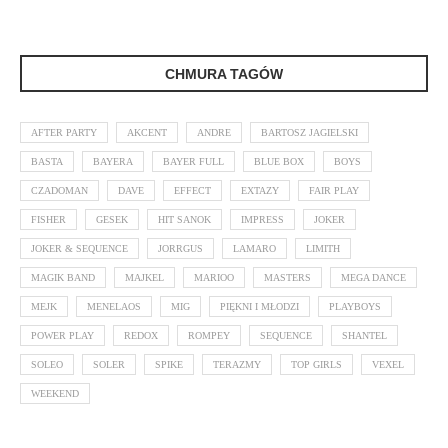
CHMURA TAGÓW
AFTER PARTY
AKCENT
ANDRE
BARTOSZ JAGIELSKI
BASTA
BAYERA
BAYER FULL
BLUE BOX
BOYS
CZADOMAN
DAVE
EFFECT
EXTAZY
FAIR PLAY
FISHER
GESEK
HIT SANOK
IMPRESS
JOKER
JOKER & SEQUENCE
JORRGUS
LAMARO
LIMITH
MAGIK BAND
MAJKEL
MARIOO
MASTERS
MEGA DANCE
MEJK
MENELAOS
MIG
PIĘKNI I MŁODZI
PLAYBOYS
POWER PLAY
REDOX
ROMPEY
SEQUENCE
SHANTEL
SOLEO
SOLER
SPIKE
TERAZMY
TOP GIRLS
VEXEL
WEEKEND