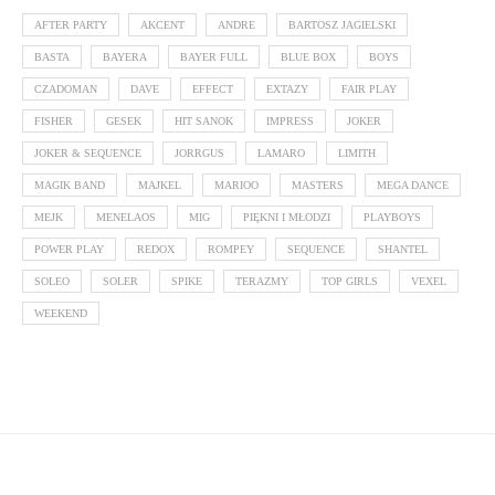
AFTER PARTY
AKCENT
ANDRE
BARTOSZ JAGIELSKI
BASTA
BAYERA
BAYER FULL
BLUE BOX
BOYS
CZADOMAN
DAVE
EFFECT
EXTAZY
FAIR PLAY
FISHER
GESEK
HIT SANOK
IMPRESS
JOKER
JOKER & SEQUENCE
JORRGUS
LAMARO
LIMITH
MAGIK BAND
MAJKEL
MARIOO
MASTERS
MEGA DANCE
MEJK
MENELAOS
MIG
PIĘKNI I MŁODZI
PLAYBOYS
POWER PLAY
REDOX
ROMPEY
SEQUENCE
SHANTEL
SOLEO
SOLER
SPIKE
TERAZMY
TOP GIRLS
VEXEL
WEEKEND