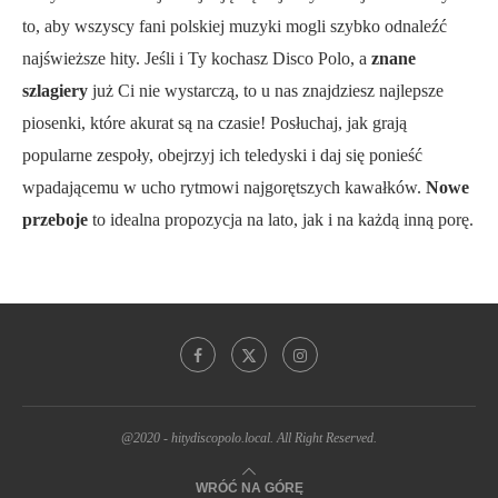
to, aby wszyscy fani polskiej muzyki mogli szybko odnaleźć
najświeższe hity. Jeśli i Ty kochasz Disco Polo, a
znane
szlagiery
już Ci nie wystarczą, to u nas znajdziesz najlepsze
piosenki, które akurat są na czasie! Posłuchaj, jak grają
popularne zespoły, obejrzyj ich teledyski i daj się ponieść
wpadającemu w ucho rytmowi najgorętszych kawałków.
Nowe
przeboje
to idealna propozycja na lato, jak i na każdą inną porę.
@2020 - hitydiscopolo.local. All Right Reserved.
WRÓĆ NA GÓRĘ