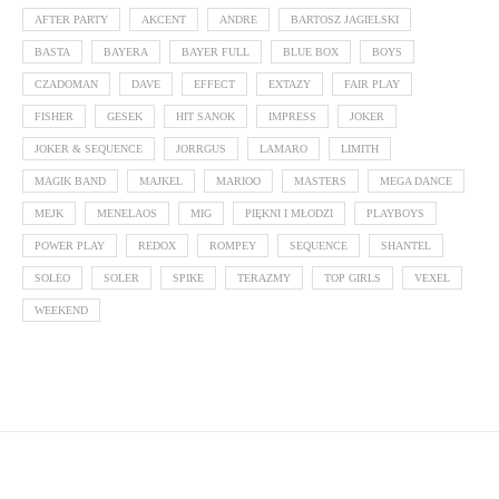
AFTER PARTY
AKCENT
ANDRE
BARTOSZ JAGIELSKI
BASTA
BAYERA
BAYER FULL
BLUE BOX
BOYS
CZADOMAN
DAVE
EFFECT
EXTAZY
FAIR PLAY
FISHER
GESEK
HIT SANOK
IMPRESS
JOKER
JOKER & SEQUENCE
JORRGUS
LAMARO
LIMITH
MAGIK BAND
MAJKEL
MARIOO
MASTERS
MEGA DANCE
MEJK
MENELAOS
MIG
PIĘKNI I MŁODZI
PLAYBOYS
POWER PLAY
REDOX
ROMPEY
SEQUENCE
SHANTEL
SOLEO
SOLER
SPIKE
TERAZMY
TOP GIRLS
VEXEL
WEEKEND