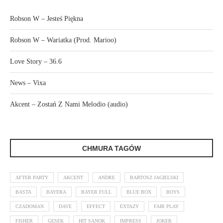
Robson W – Jesteś Piękna
Robson W – Wariatka (Prod. Marioo)
Love Story – 36.6
News – Vixa
Akcent – Zostań Z Nami Melodio (audio)
CHMURA TAGÓW
AFTER PARTY
AKCENT
ANDRE
BARTOSZ JAGIELSKI
BASTA
BAYERA
BAYER FULL
BLUE BOX
BOYS
CZADOMAN
DAVE
EFFECT
EXTAZY
FAIR PLAY
FISHER
GESEK
HIT SANOK
IMPRESS
JOKER