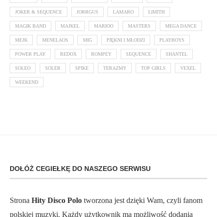
JOKER & SEQUENCE
JORRGUS
LAMARO
LIMITH
MAGIK BAND
MAJKEL
MARIOO
MASTERS
MEGA DANCE
MEJK
MENELAOS
MIG
PIĘKNI I MŁODZI
PLAYBOYS
POWER PLAY
REDOX
ROMPEY
SEQUENCE
SHANTEL
SOLEO
SOLER
SPIKE
TERAZMY
TOP GIRLS
VEXEL
WEEKEND
DOŁÓŻ CEGIEŁKĘ DO NASZEGO SERWISU
Strona
Hity Disco Polo
tworzona jest dzięki Wam, czyli fanom
polskiej muzyki. Każdy użytkownik ma możliwość dodania