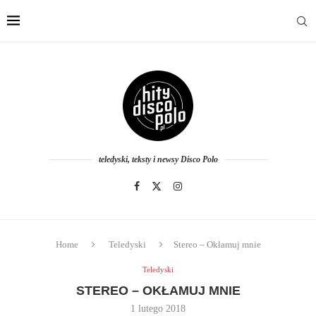
teledyski, teksty i newsy Disco Polo
Home
Teledyski
Stereo – Okłamuj mnie
Teledyski
STEREO – OKŁAMUJ MNIE
1 lutego 2018