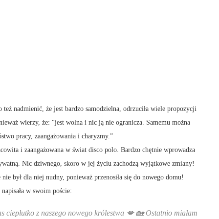
 też nadmienić, że jest bardzo samodzielna, odrzuciła wiele propozycji
nieważ wierzy, że: “jest wolna i nic ją nie ogranicza. Samemu można
óstwo pracy, zaangażowania i charyzmy.”
pracowita i zaangażowana w świat disco polo. Bardzo chętnie wprowadza
ywatną. Nic dziwnego, skoro w jej życiu zachodzą wyjątkowe zmiany!
 nie był dla niej nudny, ponieważ przenosiła się do nowego domu!
k napisała w swoim poście:
s cieplutko z naszego nowego królestwa 💋 🏡 Ostatnio miałam