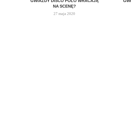
GWIAZDY DISCO POLO WRACAJĄ
GW
NA SCENĘ?
27 maja 2020