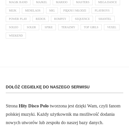
MAGIK BAND
MAJKEL
MARIOO
MASTERS
MEGA DANCE
MEJK
MENELAOS
MIG
PIĘKNI I MŁODZI
PLAYBOYS
POWER PLAY
REDOX
ROMPEY
SEQUENCE
SHANTEL
SOLEO
SOLER
SPIKE
TERAZMY
TOP GIRLS
VEXEL
WEEKEND
DOŁÓŻ CEGIEŁKĘ DO NASZEGO SERWISU
Strona
Hity Disco Polo
tworzona jest dzięki Wam, czyli fanom
polskiej muzyki. Każdy użytkownik ma możliwość dodania
nowych utworów lub zespołu do naszej bazy danych.