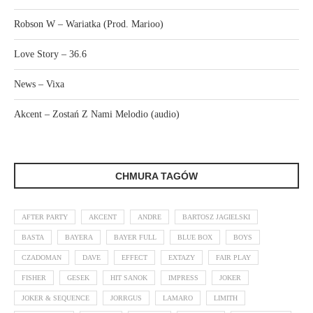
Robson W – Wariatka (Prod. Marioo)
Love Story – 36.6
News – Vixa
Akcent – Zostań Z Nami Melodio (audio)
CHMURA TAGÓW
AFTER PARTY
AKCENT
ANDRE
BARTOSZ JAGIELSKI
BASTA
BAYERA
BAYER FULL
BLUE BOX
BOYS
CZADOMAN
DAVE
EFFECT
EXTAZY
FAIR PLAY
FISHER
GESEK
HIT SANOK
IMPRESS
JOKER
JOKER & SEQUENCE
JORRGUS
LAMARO
LIMITH